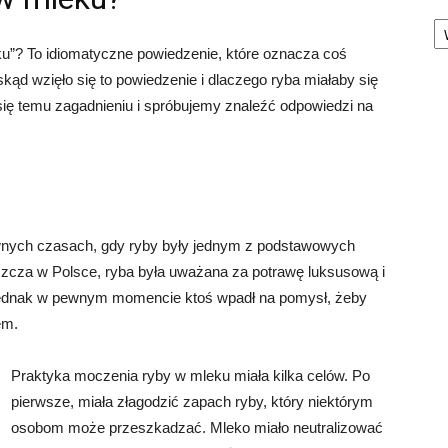
Ka
ku”? To idiomatyczne powiedzenie, które oznacza coś
kąd wzięło się to powiedzenie i dlaczego ryba miałaby się
ę temu zagadnieniu i spróbujemy znaleźć odpowiedzi na
wnych czasach, gdy ryby były jednym z podstawowych
aszcza w Polsce, ryba była uważana za potrawę luksusową i
Jednak w pewnym momencie ktoś wpadł na pomysł, żeby
em.
Praktyka moczenia ryby w mleku miała kilka celów. Po
pierwsze, miała złagodzić zapach ryby, który niektórym
osobom może przeszkadzać. Mleko miało neutralizować