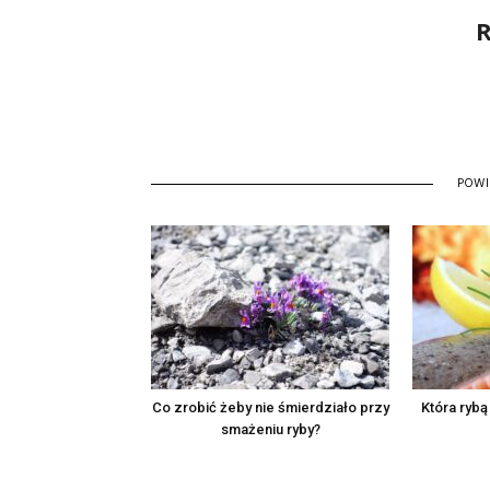
R
POW
Co zrobić żeby nie śmierdziało przy
Która ryb
smażeniu ryby?