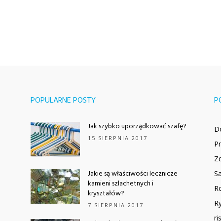
POPULARNE POSTY
P
Jak szybko uporządkować szafę?
D
15 SIERPNIA 2017
P
Z
Jakie są właściwości lecznicze
Sa
kamieni szlachetnych i
Ro
kryształów?
Ry
7 SIERPNIA 2017
ri