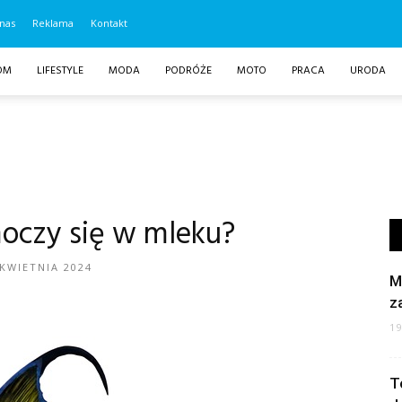
nas
Reklama
Kontakt
OM
LIFESTYLE
MODA
PODRÓŻE
MOTO
PRACA
URODA
oczy się w mleku?
 KWIETNIA 2024
M
z
1
T