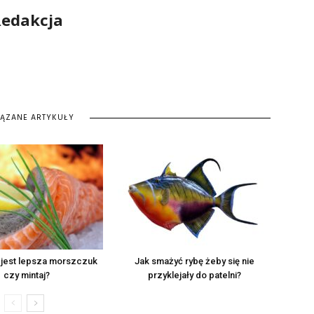
edakcja
IĄZANE ARTYKUŁY
ą jest lepsza morszczuk
Jak smażyć rybę żeby się nie
czy mintaj?
przyklejały do patelni?