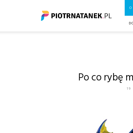
Piotrnatanek.pl
O 
D
Po co rybę m
19