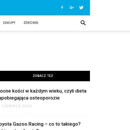
ZAKUPY
ZDROWIE
ZOBACZ TEŻ
ocne kości w każdym wieku, czyli dieta
apobiegająca osteoporozie
9 CZERWCA 2026
oyota Gazoo Racing – co to takiego?