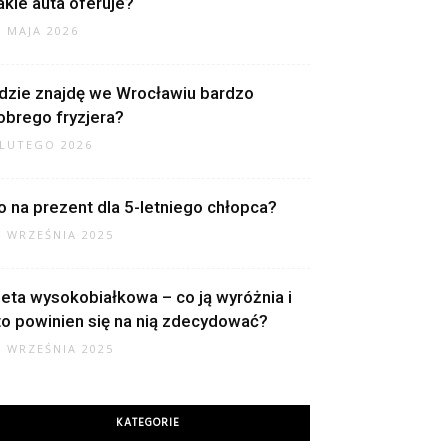
akie auta oferuje?
1 MAJA 2026
dzie znajdę we Wrocławiu bardzo
obrego fryzjera?
 LUTEGO 2026
o na prezent dla 5-letniego chłopca?
2 WRZEŚNIA 2025
ieta wysokobiałkowa – co ją wyróżnia i
to powinien się na nią zdecydować?
0 WRZEŚNIA 2025
KATEGORIE