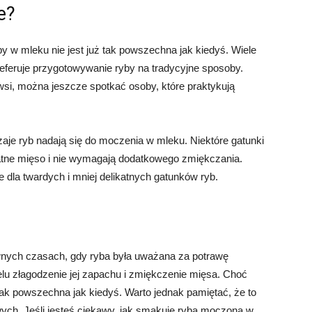
e?
 w mleku nie jest już tak powszechna jak kiedyś. Wiele
eferuje przygotowywanie ryby na tradycyjne sposoby.
si, można jeszcze spotkać osoby, które praktykują
aje ryb nadają się do moczenia w mleku. Niektóre gatunki
ikatne mięso i nie wymagają dodatkowego zmiękczania.
dla twardych i mniej delikatnych gatunków ryb.
wnych czasach, gdy ryba była uważana za potrawę
lu złagodzenie jej zapachu i zmiękczenie mięsa. Choć
tak powszechna jak kiedyś. Warto jednak pamiętać, że to
wych. Jeśli jesteś ciekawy, jak smakuje ryba moczona w