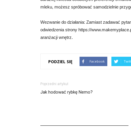
mleku, możesz spróbować samodzielnie przygot
Wezwanie do działania: Zamiast zadawać pytan
odwiedzenia strony https://www.makemyplace.pl
aranżacji wnętrz.
PODZIEL SIĘ
Facebook
Twit
Poprzedni artykuł
Jak hodować rybkę Nemo?