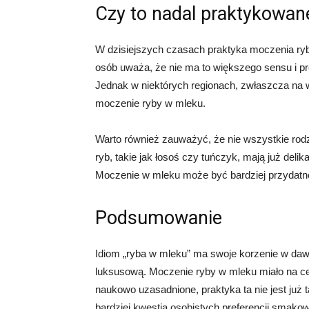
Czy to nadal praktykowan
W dzisiejszych czasach praktyka moczenia ryby
osób uważa, że nie ma to większego sensu i pr
Jednak w niektórych regionach, zwłaszcza na w
moczenie ryby w mleku.
Warto również zauważyć, że nie wszystkie rodz
ryb, takie jak łosoś czy tuńczyk, mają już del
Moczenie w mleku może być bardziej przydatne 
Podsumowanie
Idiom „ryba w mleku” ma swoje korzenie w da
luksusową. Moczenie ryby w mleku miało na ce
naukowo uzasadnione, praktyka ta nie jest już 
bardziej kwestia osobistych preferencji smako