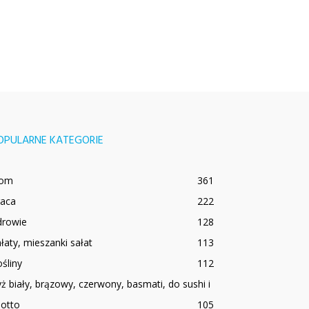
OPULARNE KATEGORIE
om
361
raca
222
drowie
128
łaty, mieszanki sałat
113
śliny
112
ż biały, brązowy, czerwony, basmati, do sushi i
sotto
105