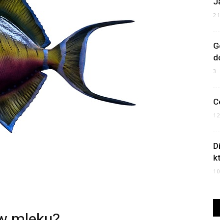
J
2
G
d
3
C
1
D
k
1
 w mleku?