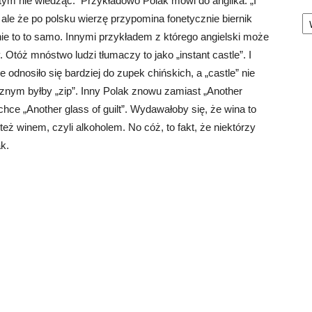
tym nie wiedząc. Przykładowo Polak mówi do anglika: „I
Ka
 ale że po polsku wierzę przypomina fonetycznie biernik
ie to to samo. Innymi przykładem z którego angielski może
Otóż mnóstwo ludzi tłumaczy to jako „instant castle”. I
 odnosiło się bardziej do zupek chińskich, a „castle” nie
znym byłby „zip”. Inny Polak znowu zamiast „Another
ż chce „Another glass of guilt”. Wydawałoby się, że wina to
też winem, czyli alkoholem. No cóż, to fakt, że niektórzy
ak.