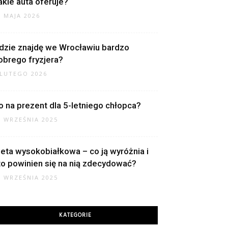
akie auta oferuje?
1 MAJA 2026
dzie znajdę we Wrocławiu bardzo
obrego fryzjera?
 LUTEGO 2026
o na prezent dla 5-letniego chłopca?
2 WRZEŚNIA 2025
ieta wysokobiałkowa – co ją wyróżnia i
to powinien się na nią zdecydować?
0 WRZEŚNIA 2025
KATEGORIE