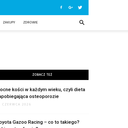
ZAKUPY
ZDROWIE
ZOBACZ TEŻ
ocne kości w każdym wieku, czyli dieta
apobiegająca osteoporozie
9 CZERWCA 2026
oyota Gazoo Racing – co to takiego?