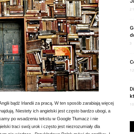
J
2
G
d
3
C
1
D
k
glii bądź Irlandii za pracą. W ten sposób zarabiają więcej
1
ajdują. Niestety ich angielski jest często bardzo ubogi, a
skamy po wsadzeniu tekstu w Google Tłumacz i nie
lski traci swój urok i często jest niezrozumiały dla