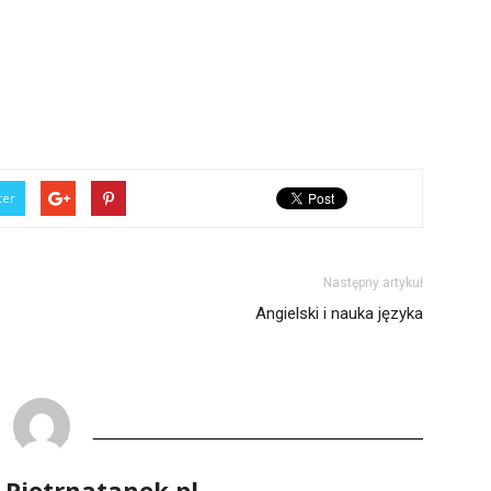
ter
Następny artykuł
Angielski i nauka języka
 Piotrnatanek.pl