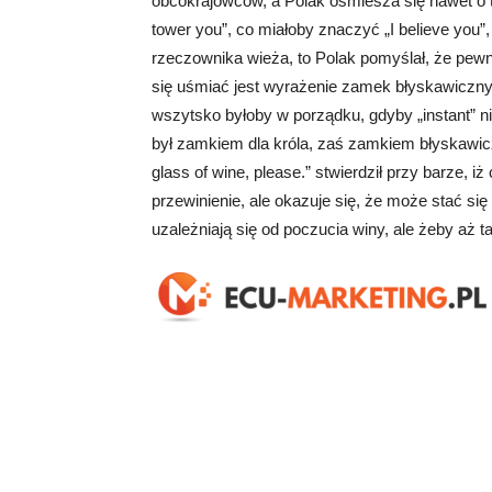
obcokrajowców, a Polak ośmiesza się nawet o 
tower you”, co miałoby znaczyć „I believe you”,
rzeczownika wieża, to Polak pomyślał, że pewn
się uśmiać jest wyrażenie zamek błyskawiczny. 
wszytsko byłoby w porządku, gdyby „instant” nie
był zamkiem dla króla, zaś zamkiem błyskawic
glass of wine, please.” stwierdził przy barze, i
przewinienie, ale okazuje się, że może stać się 
uzależniają się od poczucia winy, ale żeby aż t