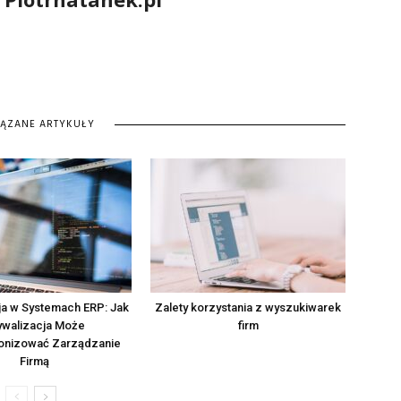
IĄZANE ARTYKUŁY
ja w Systemach ERP: Jak
Zalety korzystania z wyszukiwarek
ywalizacja Może
firm
onizować Zarządzanie
Firmą