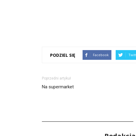
PODZIEL SIĘ
Facebook
Twit
Poprzedni artykuł
Na supermarket
Redakcja