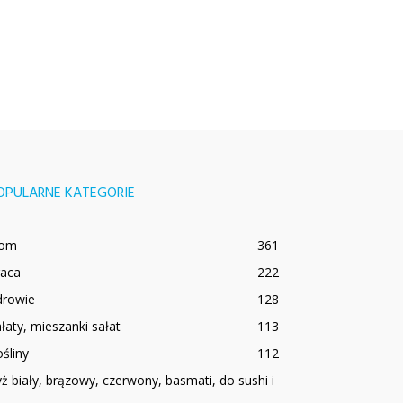
OPULARNE KATEGORIE
om
361
raca
222
drowie
128
łaty, mieszanki sałat
113
śliny
112
ż biały, brązowy, czerwony, basmati, do sushi i