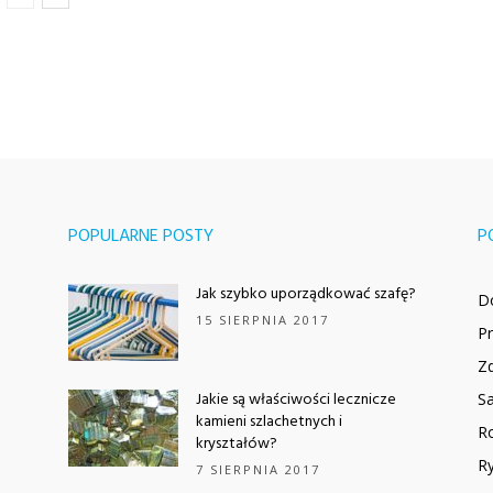
POPULARNE POSTY
P
Jak szybko uporządkować szafę?
D
15 SIERPNIA 2017
P
Z
Jakie są właściwości lecznicze
Sa
kamieni szlachetnych i
Ro
kryształów?
Ry
7 SIERPNIA 2017