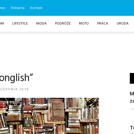
nas
Reklama
Kontakt
OM
LIFESTYLE
MODA
PODRÓŻE
MOTO
PRACA
URODA
onglish”
SIERPNIA 2018
M
z
1
T