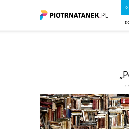
Piotrnatanek.pl
O 
D
„P
6 