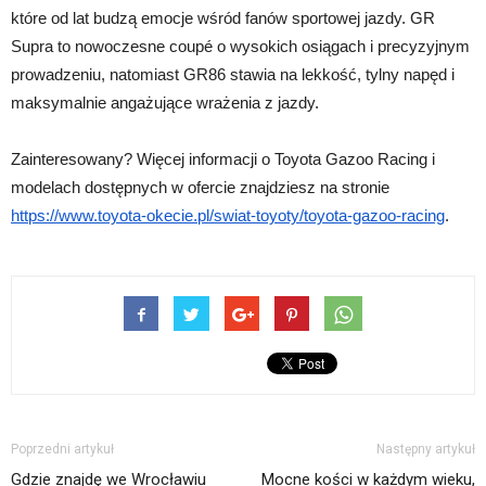
które od lat budzą emocje wśród fanów sportowej jazdy. GR
Supra to nowoczesne coupé o wysokich osiągach i precyzyjnym
prowadzeniu, natomiast GR86 stawia na lekkość, tylny napęd i
maksymalnie angażujące wrażenia z jazdy.
Zainteresowany? Więcej informacji o Toyota Gazoo Racing i
modelach dostępnych w ofercie znajdziesz na stronie
https://www.toyota-okecie.pl/swiat-toyoty/toyota-gazoo-racing
.
Poprzedni artykuł
Następny artykuł
Gdzie znajdę we Wrocławiu
Mocne kości w każdym wieku,