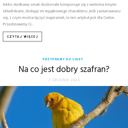
lekko słodkawy smak doskonale komponuje się z wieloma innymi
składnikami, dodając im wyjątkowego charakteru. Jeśli zastanawiasz
się, z czym można łączyć majeranek, to ten artykuł jest dla Ciebie.
Przedstawimy Ci...
CZYTAJ WIĘCEJ
PRZYPRAWY DO CIAST
Na co jest dobry szafran?
2 GRUDNIA 2024