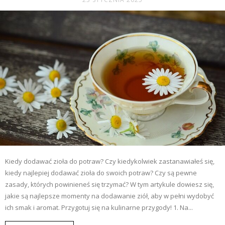
Kiedy dodawać zioła do potraw? Czy kiedykolwiek zastanawiałeś się,
kiedy najlepiej dodawać zioła do swoich potraw? Czy są pewne
zasady, których powinieneś się trzymać? W tym artykule dowiesz się,
jakie są najlepsze momenty na dodawanie ziół, aby w pełni wydobyć
ich smak i aromat. Przygotuj się na kulinarne przygody! 1. Na...