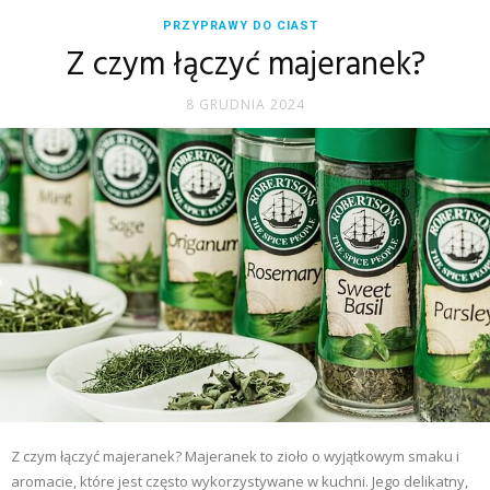
PRZYPRAWY DO CIAST
Z czym łączyć majeranek?
8 GRUDNIA 2024
Z czym łączyć majeranek? Majeranek to zioło o wyjątkowym smaku i
aromacie, które jest często wykorzystywane w kuchni. Jego delikatny,