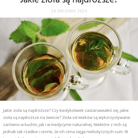
Jakie zioła są najdroższe?
28 GRUDNIA 2024
Jakie zioła są najdroższe? Czy kiedykolwiek zastanawiałeś się, jakie
zioła są najdroższe na świecie? Zioła od wieków są wykorzystywane
zarówno w kuchni, jak i w medycynie naturalnej. Niektóre z nich są
jednak tak rzadkie i cenne, że ich cena sięga niebotycznych sum. W