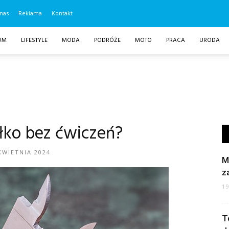
nas
Reklama
Kontakt
OM
LIFESTYLE
MODA
PODRÓŻE
MOTO
PRACA
URODA
ałko bez ćwiczeń?
KWIETNIA 2024
M
z
1
T