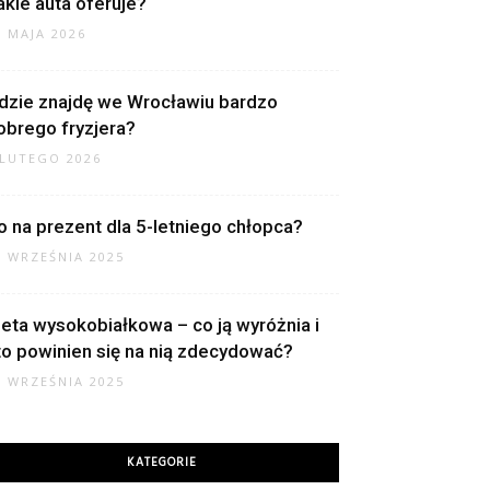
akie auta oferuje?
1 MAJA 2026
dzie znajdę we Wrocławiu bardzo
obrego fryzjera?
 LUTEGO 2026
o na prezent dla 5-letniego chłopca?
2 WRZEŚNIA 2025
ieta wysokobiałkowa – co ją wyróżnia i
to powinien się na nią zdecydować?
0 WRZEŚNIA 2025
KATEGORIE