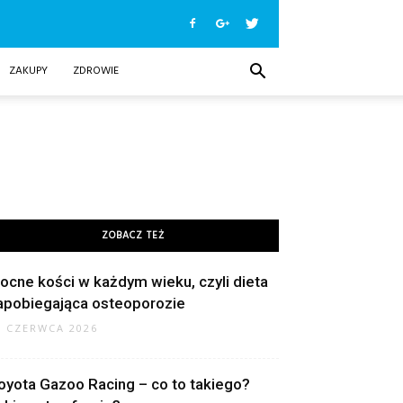
ZAKUPY
ZDROWIE
ZOBACZ TEŻ
ocne kości w każdym wieku, czyli dieta
apobiegająca osteoporozie
9 CZERWCA 2026
oyota Gazoo Racing – co to takiego?