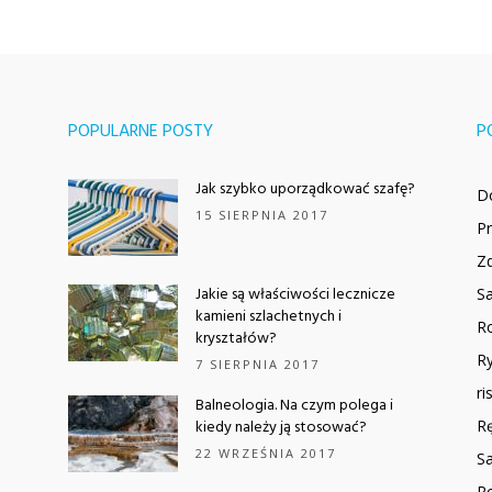
POPULARNE POSTY
P
Jak szybko uporządkować szafę?
D
15 SIERPNIA 2017
P
Z
Jakie są właściwości lecznicze
Sa
kamieni szlachetnych i
Ro
kryształów?
Ry
7 SIERPNIA 2017
ri
Balneologia. Na czym polega i
kiedy należy ją stosować?
R
22 WRZEŚNIA 2017
Sa
Ro