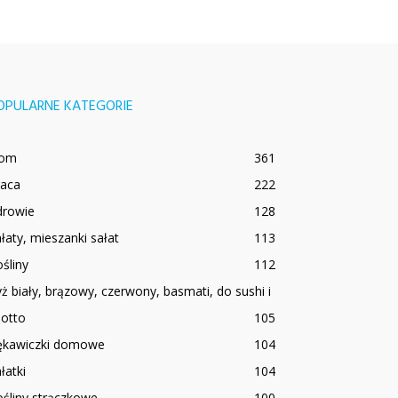
OPULARNE KATEGORIE
om
361
raca
222
drowie
128
łaty, mieszanki sałat
113
śliny
112
ż biały, brązowy, czerwony, basmati, do sushi i
sotto
105
ękawiczki domowe
104
łatki
104
śliny strączkowe
100