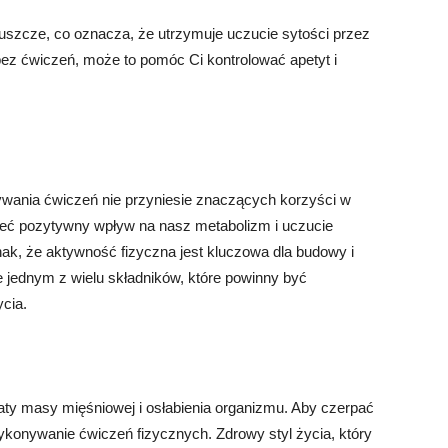
 tłuszcze, co oznacza, że utrzymuje uczucie sytości przez
 bez ćwiczeń, może to pomóc Ci kontrolować apetyt i
ania ćwiczeń nie przyniesie znaczących korzyści w
ieć pozytywny wpływ na nasz metabolizm i uczucie
dnak, że aktywność fizyczna jest kluczowa dla budowy i
e jednym z wielu składników, które powinny być
ycia.
aty masy mięśniowej i osłabienia organizmu. Aby czerpać
wykonywanie ćwiczeń fizycznych. Zdrowy styl życia, który