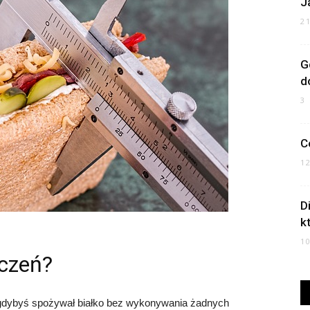
J
2
G
d
3
C
1
D
k
1
iczeń?
o, gdybyś spożywał białko bez wykonywania żadnych