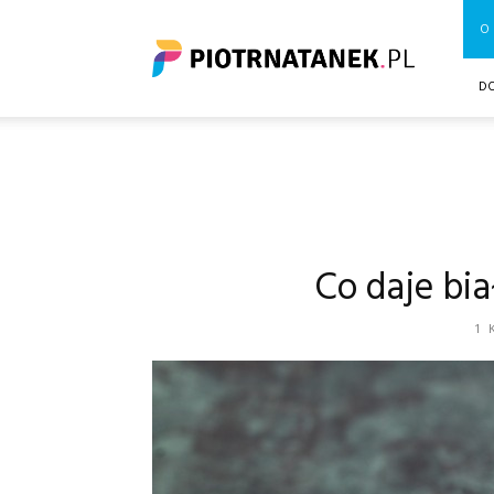
Piotrnatanek.pl
O 
D
Co daje bi
1 