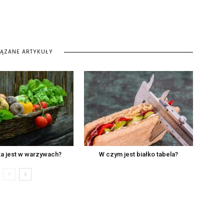
IĄZANE ARTYKUŁY
łka jest w warzywach?
W czym jest białko tabela?