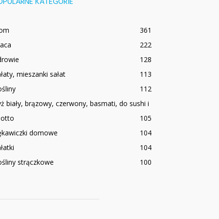
OPULARNE KATEGORIE
om
361
raca
222
drowie
128
łaty, mieszanki sałat
113
śliny
112
ż biały, brązowy, czerwony, basmati, do sushi i
sotto
105
ękawiczki domowe
104
łatki
104
śliny strączkowe
100