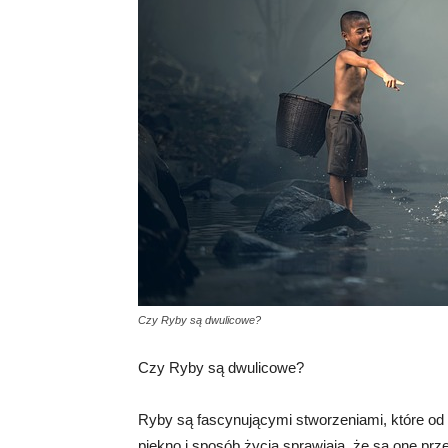
Czy Ryby są dwulicowe?
Czy Ryby są dwulicowe?
Ryby są fascynującymi stworzeniami, które od
piękno i sposób życia sprawiają, że są one pr