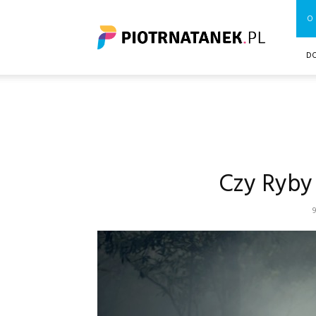
Piotrnatanek.pl
O 
D
Czy Ryby