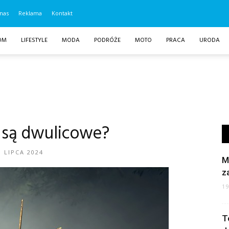
nas
Reklama
Kontakt
OM
LIFESTYLE
MODA
PODRÓŻE
MOTO
PRACA
URODA
 są dwulicowe?
9 LIPCA 2024
M
z
1
T