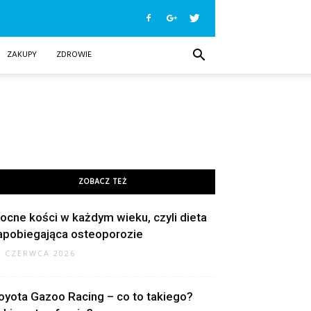
ZAKUPY
ZDROWIE
ZOBACZ TEŻ
ocne kości w każdym wieku, czyli dieta
apobiegająca osteoporozie
9 CZERWCA 2026
oyota Gazoo Racing – co to takiego?