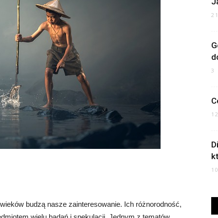
J
2
G
d
3
C
1
D
k
1
 wieków budzą nasze zainteresowanie. Ich różnorodność,
zedmiotem wielu badań i spekulacji. Jednym z tematów,