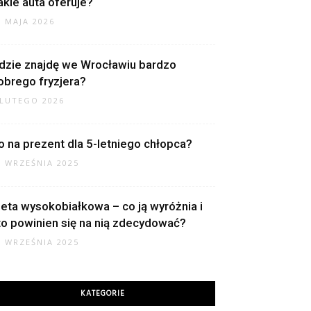
akie auta oferuje?
1 MAJA 2026
dzie znajdę we Wrocławiu bardzo
obrego fryzjera?
 LUTEGO 2026
o na prezent dla 5-letniego chłopca?
2 WRZEŚNIA 2025
ieta wysokobiałkowa – co ją wyróżnia i
to powinien się na nią zdecydować?
0 WRZEŚNIA 2025
KATEGORIE