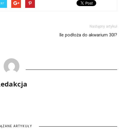
ter
Następny artykuł
Ile podłoża do akwarium 30l?
edakcja
IĄZANE ARTYKUŁY