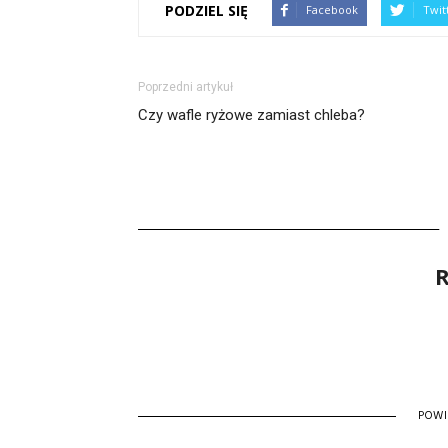
PODZIEL SIĘ
Facebook
Twit
Poprzedni artykuł
Czy wafle ryżowe zamiast chleba?
R
POW