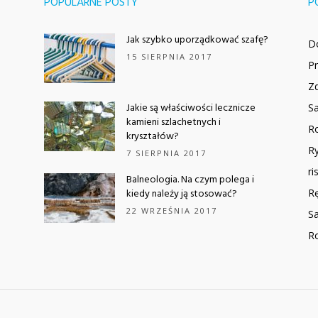
POPULARNE POSTY
P
Jak szybko uporządkować szafę?
D
15 SIERPNIA 2017
P
Z
Jakie są właściwości lecznicze
Sa
kamieni szlachetnych i
Ro
kryształów?
Ry
7 SIERPNIA 2017
ri
Balneologia. Na czym polega i
kiedy należy ją stosować?
R
22 WRZEŚNIA 2017
Sa
Ro