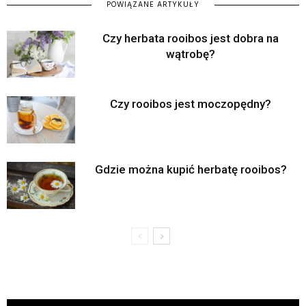
POWIĄZANE ARTYKUŁY
Czy herbata rooibos jest dobra na
wątrobę?
Czy rooibos jest moczopędny?
Gdzie można kupić herbatę rooibos?