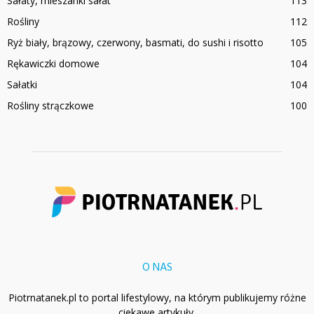
Sałaty, mieszanki sałat
113
Rośliny
112
Ryż biały, brązowy, czerwony, basmati, do sushi i risotto
105
Rękawiczki domowe
104
Sałatki
104
Rośliny strączkowe
100
O NAS
Piotrnatanek.pl to portal lifestylowy, na którym publikujemy różne
ciekawe artykuły.