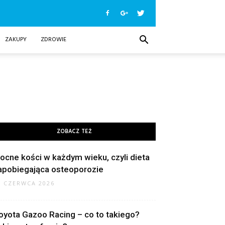
ZAKUPY
ZDROWIE
ZOBACZ TEŻ
ocne kości w każdym wieku, czyli dieta
apobiegająca osteoporozie
9 CZERWCA 2026
oyota Gazoo Racing – co to takiego?