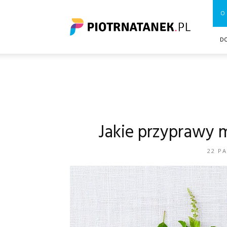
Piotrnatanek.pl
O 
D
Jakie przyprawy 
22 P