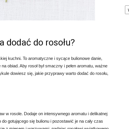
Ka
a dodać do rosołu?
skiej kuchni. To aromatyczne i sycące bulionowe danie,
e na obiad. Aby rosoł był smaczny i pełen aromatu, ważne
kule dowiesz się, jakie przyprawy warto dodać do rosołu,
aw w rosole. Dodaje on intensywnego aromatu i delikatnej
 do gotującego się bulionu i pozostawić je na cały czas
się z mięsem i warzywami, nadając rosołowi wyjątkowego