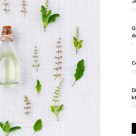
J
2
G
d
3
C
1
D
k
1