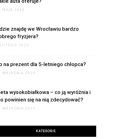
akie auta oferuje?
1 MAJA 2026
dzie znajdę we Wrocławiu bardzo
obrego fryzjera?
 LUTEGO 2026
o na prezent dla 5-letniego chłopca?
2 WRZEŚNIA 2025
ieta wysokobiałkowa – co ją wyróżnia i
to powinien się na nią zdecydować?
0 WRZEŚNIA 2025
KATEGORIE