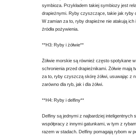
symbioza. Przykładem takiej symbiozy jest re
drapieżnymi. Ryby czyszczące, takie jak ryby d
W zamian za to, ryby drapieżne nie atakują ich 
źródła pożywienia.
**H3: Ryby i żółwie**
Żółwie morskie są również często spotykane w 
schronienia przed drapieżnikami. Żółwie mają 
za to, ryby czyszczą skórę żółwi, usuwając z ni
zarówno dla ryb, jak i dla żółwi.
**H4: Ryby i delfiny**
Delfiny są jednymi z najbardziej inteligentnyc
współpracy z innymi gatunkami, w tym z rybami
razem w stadach. Delfiny pomagają rybom w pol