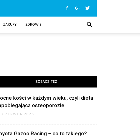
ZAKUPY
ZDROWIE
ZOBACZ TEŻ
ocne kości w każdym wieku, czyli dieta
apobiegająca osteoporozie
9 CZERWCA 2026
oyota Gazoo Racing – co to takiego?