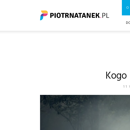
Piotrnatanek.pl
O 
D
Kogo 
11 