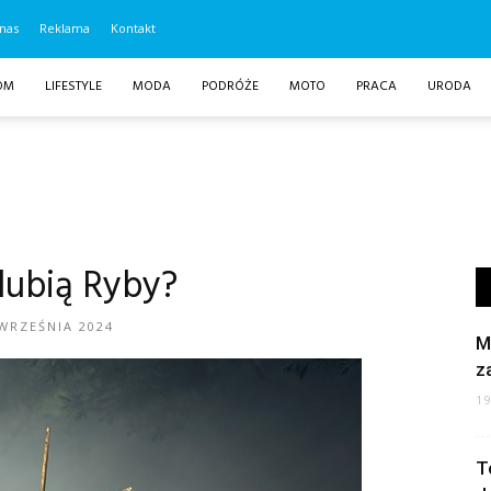
nas
Reklama
Kontakt
OM
LIFESTYLE
MODA
PODRÓŻE
MOTO
PRACA
URODA
lubią Ryby?
WRZEŚNIA 2024
M
z
1
T