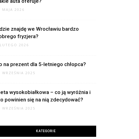
akie auta oferuje?
1 MAJA 2026
dzie znajdę we Wrocławiu bardzo
obrego fryzjera?
 LUTEGO 2026
o na prezent dla 5-letniego chłopca?
2 WRZEŚNIA 2025
ieta wysokobiałkowa – co ją wyróżnia i
to powinien się na nią zdecydować?
0 WRZEŚNIA 2025
KATEGORIE