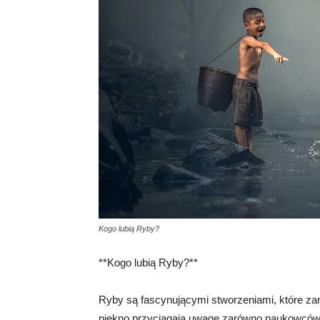
Kogo lubią Ryby?
**Kogo lubią Ryby?**
Ryby są fascynującymi stworzeniami, które za
piękno przyciągają uwagę zarówno naukowców, j