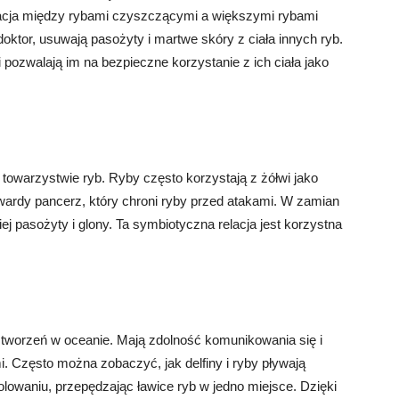
lacja między rybami czyszczącymi a większymi rybami
oktor, usuwają pasożyty i martwe skóry z ciała innych ryb.
i pozwalają im na bezpieczne korzystanie z ich ciała jako
towarzystwie ryb. Ryby często korzystają z żółwi jako
twardy pancerz, który chroni ryby przed atakami. W zamian
ej pasożyty i glony. Ta symbiotyczna relacja jest korzystna
h stworzeń w oceanie. Mają zdolność komunikowania się i
. Często można zobaczyć, jak delfiny i ryby pływają
owaniu, przepędzając ławice ryb w jedno miejsce. Dzięki