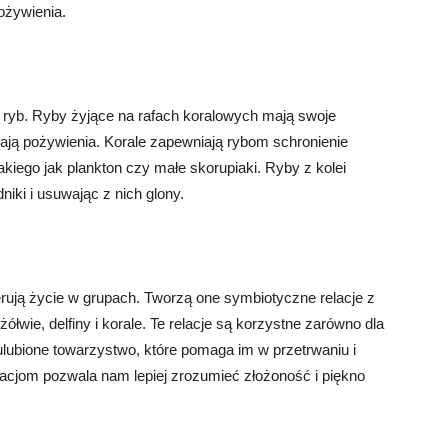
ożywienia.
ryb. Ryby żyjące na rafach koralowych mają swoje
kają pożywienia. Korale zapewniają rybom schronienie
kiego jak plankton czy małe skorupiaki. Ryby z kolei
iki i usuwając z nich glony.
rują życie w grupach. Tworzą one symbiotyczne relacje z
ółwie, delfiny i korale. Te relacje są korzystne zarówno dla
 ulubione towarzystwo, które pomaga im w przetrwaniu i
lacjom pozwala nam lepiej zrozumieć złożoność i piękno