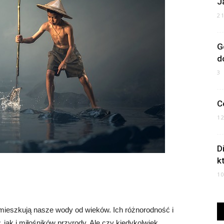
J
2
G
d
3
C
1
D
k
1
mieszkują nasze wody od wieków. Ich różnorodność i
ak i miłośników przyrody. Ale czy kiedykolwiek