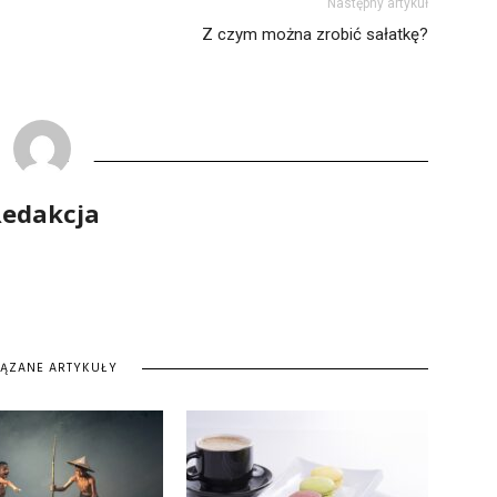
Następny artykuł
Z czym można zrobić sałatkę?
edakcja
IĄZANE ARTYKUŁY