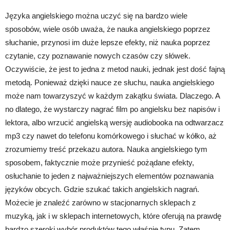
Języka angielskiego można uczyć się na bardzo wiele
sposobów, wiele osób uważa, że nauka angielskiego poprzez
słuchanie, przynosi im duże lepsze efekty, niż nauka poprzez
czytanie, czy poznawanie nowych czasów czy słówek.
Oczywiście, że jest to jedna z metod nauki, jednak jest dość fajną
metodą. Ponieważ dzięki nauce ze słuchu, nauka angielskiego
może nam towarzyszyć w każdym zakątku świata. Dlaczego. A
no dlatego, że wystarczy nagrać film po angielsku bez napisów i
lektora, albo wrzucić angielską wersję audiobooka na odtwarzacz
mp3 czy nawet do telefonu komórkowego i słuchać w kółko, aż
zrozumiemy treść przekazu autora. Nauka angielskiego tym
sposobem, faktycznie może przynieść pożądane efekty,
osłuchanie to jeden z najważniejszych elementów poznawania
języków obcych. Gdzie szukać takich angielskich nagrań.
Możecie je znaleźć zarówno w stacjonarnych sklepach z
muzyką, jak i w sklepach internetowych, które oferują na prawdę
bardzo szeroki wybór produktów tego właśnie typu. Zatem