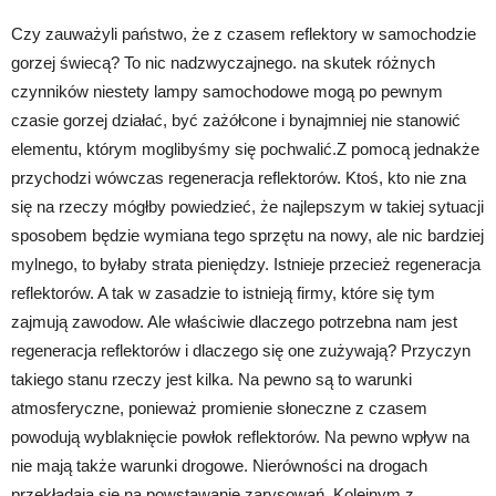
Czy zauważyli państwo, że z czasem reflektory w samochodzie
gorzej świecą? To nic nadzwyczajnego. na skutek różnych
czynników niestety lampy samochodowe mogą po pewnym
czasie gorzej działać, być zażółcone i bynajmniej nie stanowić
elementu, którym moglibyśmy się pochwalić.Z pomocą jednakże
przychodzi wówczas regeneracja reflektorów. Ktoś, kto nie zna
się na rzeczy mógłby powiedzieć, że najlepszym w takiej sytuacji
sposobem będzie wymiana tego sprzętu na nowy, ale nic bardziej
mylnego, to byłaby strata pieniędzy. Istnieje przecież regeneracja
reflektorów. A tak w zasadzie to istnieją firmy, które się tym
zajmują zawodow. Ale właściwie dlaczego potrzebna nam jest
regeneracja reflektorów i dlaczego się one zużywają? Przyczyn
takiego stanu rzeczy jest kilka. Na pewno są to warunki
atmosferyczne, ponieważ promienie słoneczne z czasem
powodują wyblaknięcie powłok reflektorów. Na pewno wpływ na
nie mają także warunki drogowe. Nierówności na drogach
przekładają się na powstawanie zarysowań. Kolejnym z