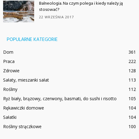
Balneologia. Na czym polega i kiedy należy ją
stosować?
22 WRZEŚNIA 2017
POPULARNE KATEGORIE
Dom
361
Praca
222
Zdrowie
128
Sałaty, mieszanki sałat
113
Rośliny
112
Ryż biały, brązowy, czerwony, basmati, do sushi i risotto
105
Rękawiczki domowe
104
Sałatki
104
Rośliny strączkowe
100