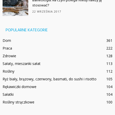
Balneologia. Na czym polega i kiedy należy ją
stosować?
22 WRZEŚNIA 2017
POPULARNE KATEGORIE
Dom
361
Praca
222
Zdrowie
128
Sałaty, mieszanki sałat
113
Rośliny
112
Ryż biały, brązowy, czerwony, basmati, do sushi i risotto
105
Rękawiczki domowe
104
Sałatki
104
Rośliny strączkowe
100