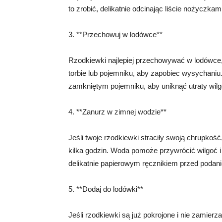
to zrobić, delikatnie odcinając liście nożyczkami
3. **Przechowuj w lodówce**
Rzodkiewki najlepiej przechowywać w lodówce,
torbie lub pojemniku, aby zapobiec wysychaniu.
zamkniętym pojemniku, aby uniknąć utraty wilg
4. **Zanurz w zimnej wodzie**
Jeśli twoje rzodkiewki straciły swoją chrupkoś
kilka godzin. Woda pomoże przywrócić wilgoć 
delikatnie papierowym ręcznikiem przed podan
5. **Dodaj do lodówki**
Jeśli rzodkiewki są już pokrojone i nie zamier