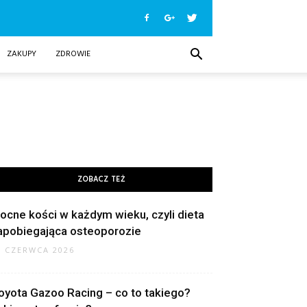
ZAKUPY
ZDROWIE
ZOBACZ TEŻ
ocne kości w każdym wieku, czyli dieta
apobiegająca osteoporozie
9 CZERWCA 2026
oyota Gazoo Racing – co to takiego?