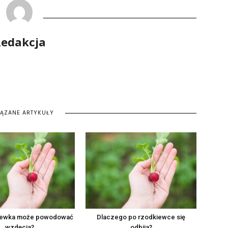
edakcja
IĄZANE ARTYKUŁY
iewka może powodować
Dlaczego po rzodkiewce się
wzdęcia?
odbija?