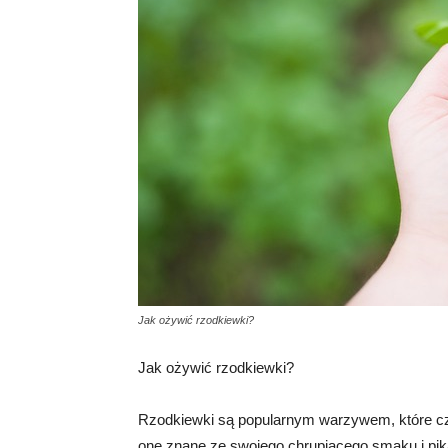
Jak ożywić rzodkiewki?
Jak ożywić rzodkiewki?
Rzodkiewki są popularnym warzywem, które czę
one znane ze swojego chrupiącego smaku i pi