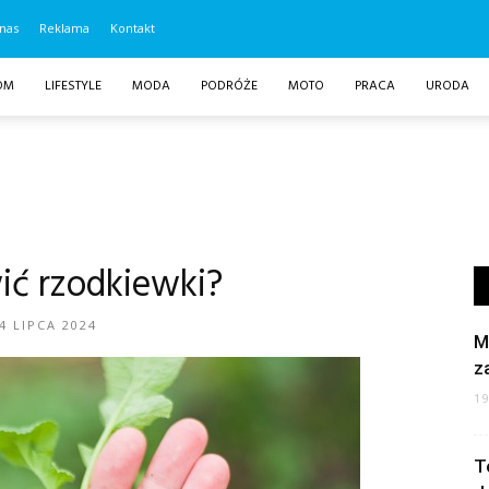
nas
Reklama
Kontakt
OM
LIFESTYLE
MODA
PODRÓŻE
MOTO
PRACA
URODA
ić rzodkiewki?
4 LIPCA 2024
M
z
1
T