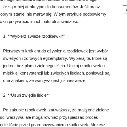
Ka
, że ​​są mniej atrakcyjne dla konsumentów. Jeśli masz
obrym stanie, nie martw się! W tym artykule podpowiemy
wki i przywrócić im ich naturalną świeżość.
1. **Wybierz świeże rzodkiewki**
Pierwszym krokiem do ożywienia rzodkiewek jest wybór
świeżych i zdrowych egzemplarzy. Wybieraj te, które są
jędrne, bez plam i zielonego liścia. Unikaj rzodkiewek o
miękkiej konsystencji lub zwiędłych liściach, ponieważ są
one znakiem, że warzywo jest już nieświeże.
2. **Usuń zwiędłe liście**
Po zakupie rzodkiewek, zauważysz, że mają one zielone
eżości warzywa, ale mogą również przyspieszać proces
więdłe liście przed przechowywaniem rzodkiewek. Możesz