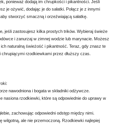
, ponieważ dodają im chrupkości i pikantności. Jeśli
z je ożywić, dodając je do sałatki. Połącz je z innymi
aby stworzyć smaczną i orzeźwiającą sałatkę.
 jeśli zastosujesz kilka prostych trików. Wybieraj świeże
 lodówce i zanurzaj w zimnej wodzie lub marynacie. Możesz
 ich naturalną świeżość i pikantność. Teraz, gdy znasz te
i chrupiącymi rzodkiewkami przez dłuższy czas.
oki:
dobrze nawodniona i bogata w składniki odżywcze.
e nasiona rzodkiewki, które są odpowiednie do uprawy w
 glebie, zachowując odpowiedni odstęp między nimi.
ę wilgotną, ale nie przemoczoną. Rzodkiewki najlepiej