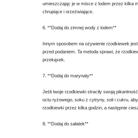
umieszczając je w misce z lodem przez kilka m
chrupiące i orzeźwiające.
6. **Dodaj do zimnej wody z lodem**
Innym sposobem na ożywienie rzodkiewek jest 
przed podaniem. Ta metoda sprawi, że rzodkiewk
przekąsek.
7. **Dodaj do marynaty**
Jeśli twoje rzodkiewki straciły swoją pikantno
octu ryżowego, soku z cytryny, soli i cukru,
rzodkiewki przez kilka godzin, a następnie cie
8. **Dodaj do sałatek**