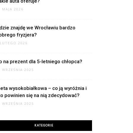
akie auta oferuje?
1 MAJA 2026
dzie znajdę we Wrocławiu bardzo
obrego fryzjera?
 LUTEGO 2026
o na prezent dla 5-letniego chłopca?
2 WRZEŚNIA 2025
ieta wysokobiałkowa – co ją wyróżnia i
to powinien się na nią zdecydować?
0 WRZEŚNIA 2025
KATEGORIE