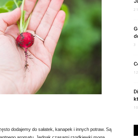
J
2
G
d
3
C
1
D
k
1
sto dodajemy do sałatek, kanapek i innych potraw. Są
kantnego aromatu. Jednak czasami rzodkiewki mogą