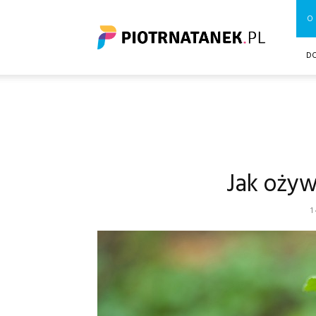
Piotrnatanek.pl
O 
D
Jak ożyw
1