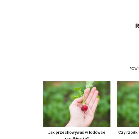
R
POW
Jak przechowywać w lodówce
Czy rzodk
rzodkiewkę?