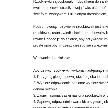
Rzodkiewki są doskonałym dodatkiem do sałatek
twoje rzodkiewki straciły swoją świeżość, możes
świeżymi warzywami i ulubionym dressingiem, 
Podsumowując, ożywienie rzodkiewek jest łatwe,
rzodkiewki, usuń zwiędłe liście, przechowuj w
również dodać je do sałatek, aby przywrócić im
proste sposoby, możesz cieszyć się świeżymi 
Wezwanie do działania:
Aby ożywić rzodkiewki, wykonaj następujące kr
1. Przygotuj glebę: upewnij się, że gleba jest 
2. Wybierz odpowiednie nasiona: wybierz śwież
danym sezonie.
3. Zasiej nasiona: zasiej nasiona rzodkiewki w
4. Zapewnij odpowiednie warunki: utrzymuj gleb
rosną w umiarkowanie chłodnym klimacie.