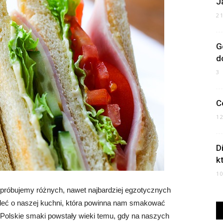
J
2
G
d
3
C
1
D
k
1
 próbujemy różnych, nawet najbardziej egzotycznych
eć o naszej kuchni, która powinna nam smakować
. Polskie smaki powstały wieki temu, gdy na naszych