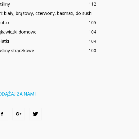
śliny
112
ż biały, brązowy, czerwony, basmati, do sushi i
sotto
105
ękawiczki domowe
104
łatki
104
śliny strączkowe
100
ODĄŻAJ ZA NAMI