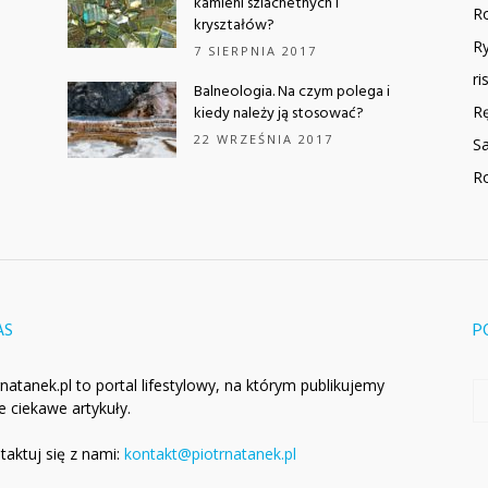
kamieni szlachetnych i
Ro
kryształów?
Ry
7 SIERPNIA 2017
ri
Balneologia. Na czym polega i
kiedy należy ją stosować?
R
22 WRZEŚNIA 2017
Sa
Ro
AS
P
rnatanek.pl to portal lifestylowy, na którym publikujemy
e ciekawe artykuły.
taktuj się z nami:
kontakt@piotrnatanek.pl