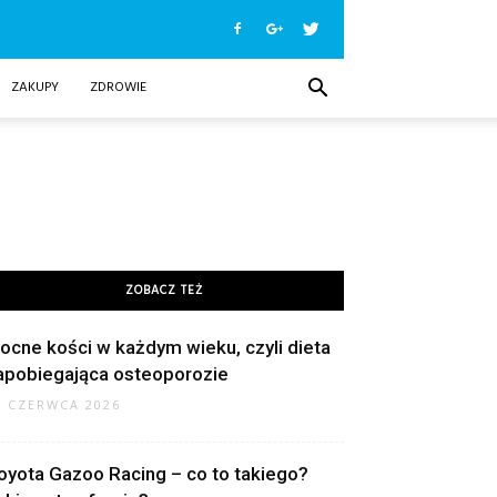
ZAKUPY
ZDROWIE
ZOBACZ TEŻ
ocne kości w każdym wieku, czyli dieta
apobiegająca osteoporozie
9 CZERWCA 2026
oyota Gazoo Racing – co to takiego?