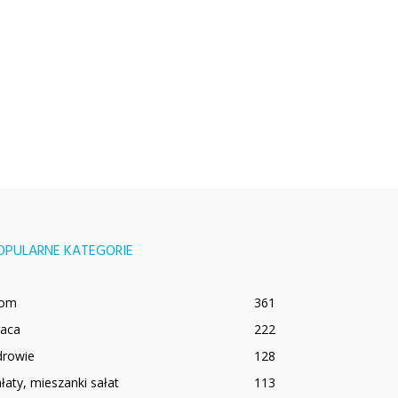
OPULARNE KATEGORIE
om
361
raca
222
drowie
128
łaty, mieszanki sałat
113