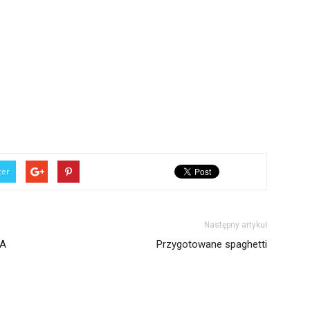
ter
Następny artykuł
IA
Przygotowane spaghetti