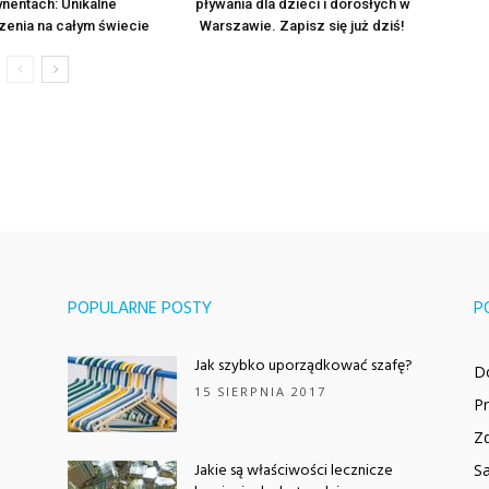
ynentach: Unikalne
pływania dla dzieci i dorosłych w
enia na całym świecie
Warszawie. Zapisz się już dziś!
POPULARNE POSTY
P
Jak szybko uporządkować szafę?
D
15 SIERPNIA 2017
P
Z
Jakie są właściwości lecznicze
Sa