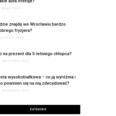
akie auta oferuje?
1 MAJA 2026
dzie znajdę we Wrocławiu bardzo
obrego fryzjera?
 LUTEGO 2026
o na prezent dla 5-letniego chłopca?
2 WRZEŚNIA 2025
ieta wysokobiałkowa – co ją wyróżnia i
to powinien się na nią zdecydować?
0 WRZEŚNIA 2025
KATEGORIE