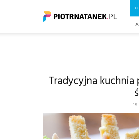
Piotrnatanek.pl
O 
D
Tradycyjna kuchnia 
ś
10