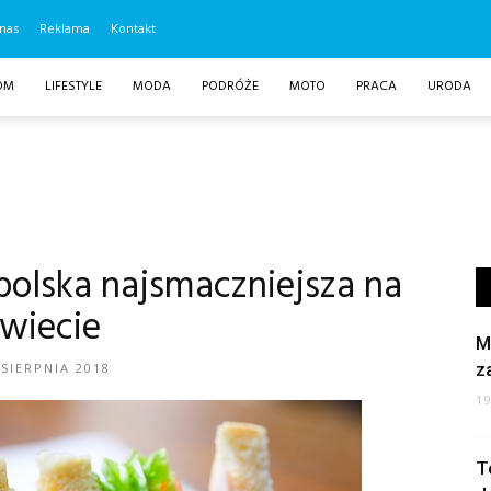
nas
Reklama
Kontakt
OM
LIFESTYLE
MODA
PODRÓŻE
MOTO
PRACA
URODA
polska najsmaczniejsza na
wiecie
M
z
 SIERPNIA 2018
1
T